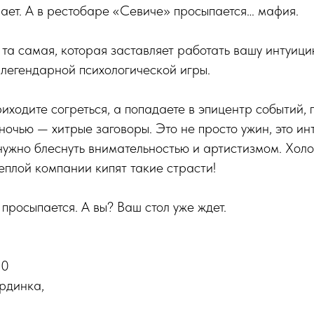
ает. А в рестобаре «Севиче» просыпается… мафия.
о та самая, которая заставляет работать вашу интуиц
легендарной психологической игры.
риходите согреться, а попадаете в эпицентр событий,
ночью — хитрые заговоры. Это не просто ужин, это ин
нужно блеснуть внимательностью и артистизмом. Холо
теплой компании кипят такие страсти!
 просыпается. А вы? Ваш стол уже ждет.
00
рдинка,