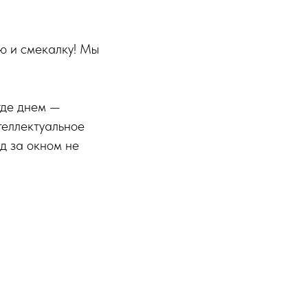
ию и смекалку! Мы
 где днем —
теллектуальное
д за окном не