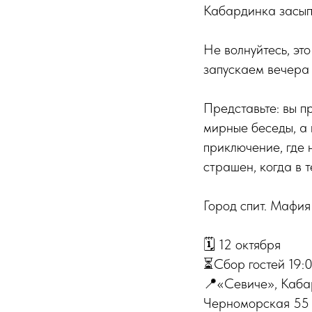
Кабардинка засып
Не волнуйтесь, эт
запускаем вечера 
Представьте: вы п
мирные беседы, а 
приключение, где 
страшен, когда в 
Город спит. Мафия
🗓️ 12 октября
⏳Сбор гостей 19:
📍«Севиче», Каба
Черноморская 55