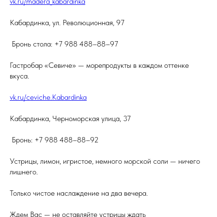
vk.ru/madera_kabardinka
️Кабардинка, ул. Революционная, 97
️ Бронь стола: +7 988 488–88–97
Гастробар «Севиче» — морепродукты в каждом оттенке
вкуса.
vk.ru/ceviche.Kabardinka
️Кабардинка, Черноморская улица, 37
️ Бронь: +7 988 488–88–92
Устрицы, лимон, игристое, немного морской соли — ничего
лишнего.
Только чистое наслаждение на два вечера.
Ждем Вас — не оставляйте устрицы ждать