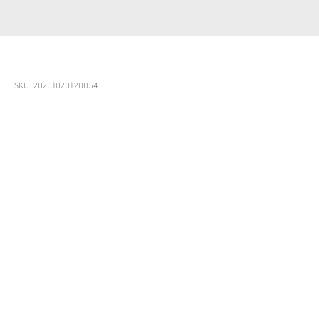
Буйабес с морепродуктами
SKU:
20201020120054
940
р.