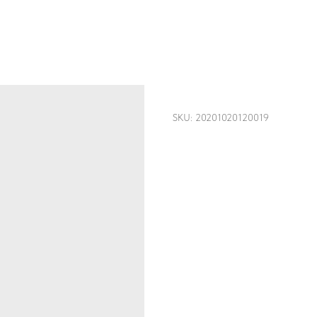
Карпаччо из цукин
SKU:
20201020120019
490
р.
Летняя легкость: полупрозрачные
заправки.